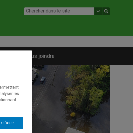
he
Nous joindre
permettent
nalyser les
ctionnant
 refuser