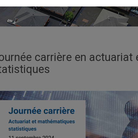
ournée carrière en actuaria
tatistiques