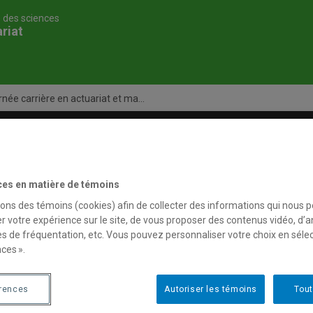
é des sciences
riat
née carrière en actuariat et ma...
s et cours
Corps professoral
Recherc
ces en matière de témoins
sons des témoins (cookies) afin de collecter des informations qui nous 
r votre expérience sur le site, de vous proposer des contenus vidéo, d’a
es de fréquentation, etc. Vous pouvez personnaliser votre choix en séle
ces ».
érences
Autoriser les témoins
Tout